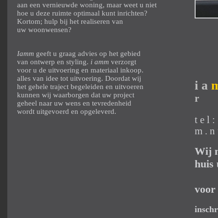
aan een vernieuwde woning, maar weet u niet
hoe u deze ruimte optimaal kunt inrichten?
Kortom; hulp bij het realiseren van
uw woonwensen?
Iamm
geeft u graag advies op het gebied
van ontwerp en styling.
i amm
verzorgt
voor u de uitvoering en materiaal inkoop.
alles van idee tot uitvoering. Doordat wij
i a
het gehele traject begeleiden en uitvoeren
kunnen wij waarborgen dat uw project
r
geheel naar uw wens en tevredenheid
wordt uitgevoerd en opgeleverd.
t e l 
m . n
Wij 
huis
voor
insch