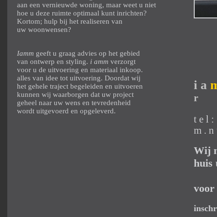
aan een vernieuwde woning, maar weet u niet
hoe u deze ruimte optimaal kunt inrichten?
Kortom; hulp bij het realiseren van
uw woonwensen?
Iamm
geeft u graag advies op het gebied
van ontwerp en styling.
i amm
verzorgt
voor u de uitvoering en materiaal inkoop.
alles van idee tot uitvoering. Doordat wij
i a
het gehele traject begeleiden en uitvoeren
kunnen wij waarborgen dat uw project
r
geheel naar uw wens en tevredenheid
wordt uitgevoerd en opgeleverd.
t e l 
m . n
Wij 
huis
voor
insch